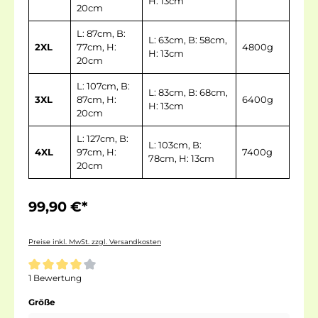
H: 13cm
20cm
L: 87cm, B:
L: 63cm, B: 58cm,
2XL
77cm, H:
4800g
H: 13cm
20cm
L: 107cm, B:
L: 83cm, B: 68cm,
3XL
87cm, H:
6400g
H: 13cm
20cm
L: 127cm, B:
L: 103cm, B:
4XL
97cm, H:
7400g
78cm, H: 13cm
20cm
99,90 €*
Preise inkl. MwSt. zzgl. Versandkosten
1 Bewertung
Größe