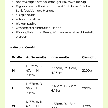
hochwertiger, strapazierfähiger Baumwollbezug
Ergonomische Funktion: unterstützt die natürliche
Schlafposition des Hundes
allergieneutral
schwermetallfrei
biokompatibel
wasserfester Antirutsch-Boden
Füllung/Inlett und Bezug können separat nachbestellt
werden
Maße und Gewicht:
Größe
Außenmaße
Innenmaße
Gewicht
L: 57cm, B:
L: 33cm, B: 28cm,
M
47cm, H:
2200g
H: 13cm
20cm
L: 67cm, B:
L: 43cm, B: 38cm,
L
57cm, H:
2800g
H: 13cm
20cm
L: 77cm, B:
L: 53cm, B: 48cm,
XL
67cm, H:
3700g